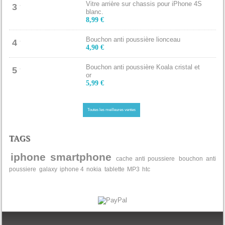
Vitre arrière sur chassis pour iPhone 4S
3
blanc.
8,99 €
Bouchon anti poussière lionceau
4
4,90 €
Bouchon anti poussière Koala cristal et
5
or
5,99 €
Toutes les meilleures ventes
TAGS
iphone
smartphone
cache anti poussiere
bouchon anti
poussiere
galaxy
iphone 4
nokia
tablette
MP3
htc