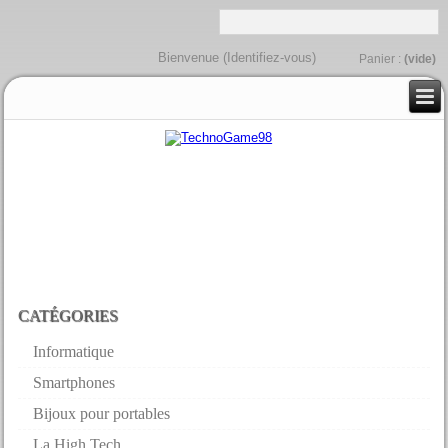
Bienvenue (
Identifiez-vous
)
Panier :
(vide)
CATÉGORIES
Informatique
Smartphones
Bijoux pour portables
La High Tech