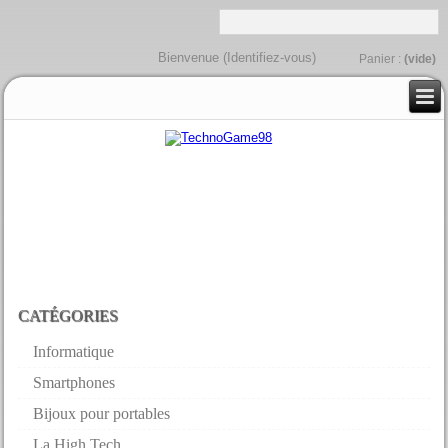
Bienvenue (
Identifiez-vous
)
Panier :
(vide)
CATÉGORIES
Informatique
Smartphones
Bijoux pour portables
La High Tech