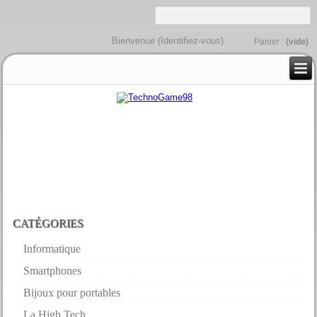
Bienvenue (
Identifiez-vous
)
Panier :
(vide)
CATÉGORIES
Informatique
Smartphones
Bijoux pour portables
La High Tech