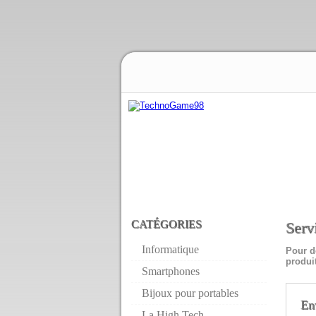
CATÉGORIES
Serv
Informatique
Pour d
produi
Smartphones
Bijoux pour portables
En
La High Tech