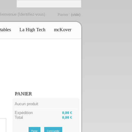
Bienvenue (
Identifiez-vous
)
Panier :
(vide)
tables
La High Tech
mcKover
PANIER
Aucun produit
Expédition
0,00 €
Total
0,00 €
Panier
Commander