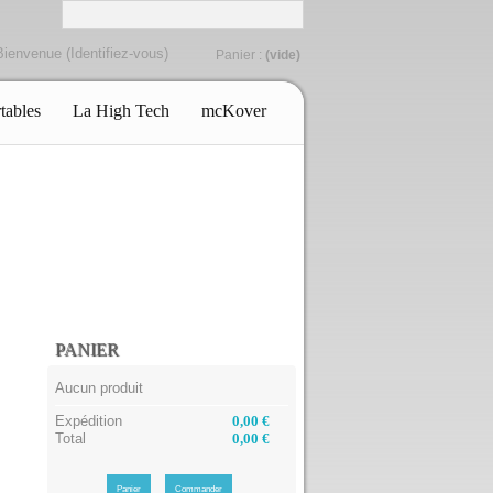
Bienvenue (
Identifiez-vous
)
Panier :
(vide)
tables
La High Tech
mcKover
PANIER
Aucun produit
Expédition
0,00 €
Total
0,00 €
Panier
Commander