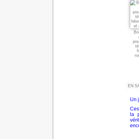
Bo
pou
tê
h
ro
EN S
Un j
Ces
la 
véri
enco