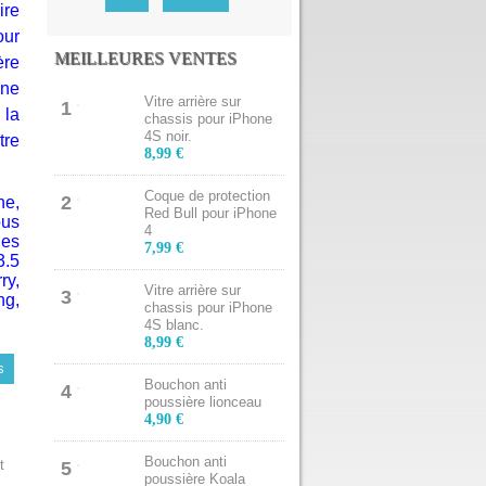
ire
our
MEILLEURES VENTES
ère
 ne
Vitre arrière sur
1
 la
chassis pour iPhone
4S noir.
tre
8,99 €
Coque de protection
2
ne,
Red Bull pour iPhone
ous
4
les
7,99 €
3.5
ry,
Vitre arrière sur
3
g,
chassis pour iPhone
4S blanc.
8,99 €
s
Bouchon anti
4
poussière lionceau
4,90 €
Bouchon anti
t
5
poussière Koala