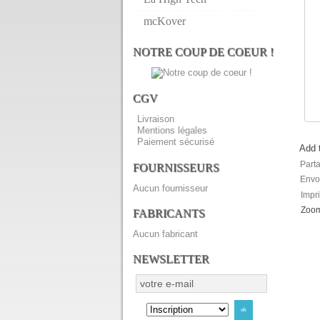
mcKover
NOTRE COUP DE COEUR !
CGV
Livraison
Mentions légales
Paiement sécurisé
Add t
Part
FOURNISSEURS
Envo
Aucun fournisseur
Impri
Zoo
FABRICANTS
Aucun fabricant
NEWSLETTER