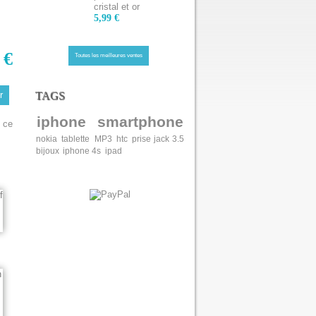
cristal et or
5,99 €
 €
Toutes les meilleures ventes
TAGS
iphone
smartphone
 ce
nokia
tablette
MP3
htc
prise jack 3.5
bijoux
iphone 4s
ipad