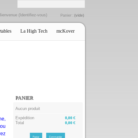
Bienvenue (
Identifiez-vous
)
Panier :
(vide)
tables
La High Tech
mcKover
PANIER
Aucun produit
Expédition
0,00 €
ne,
Total
0,00 €
 ou
rez
Panier
Commander