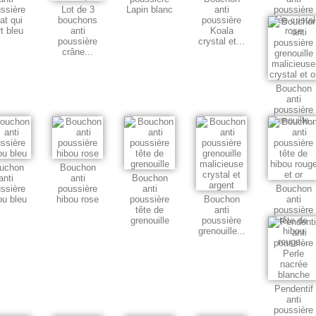
ssière
Lot de 3
Lapin blanc
anti
poussière
at qui
bouchons
poussière
Fée cristal
t bleu
anti
Koala
rose
poussière
crystal et...
crâne...
Bouchon
anti
poussière
grenouille..
uchon
Bouchon
anti
anti
Bouchon
ssière
poussière
anti
Bouchon
ou bleu
hibou rose
poussière
Bouchon
anti
tête de
anti
poussière
grenouille
poussière
tête de
grenouille...
hibou
rouge...
Pendentif
anti
poussière