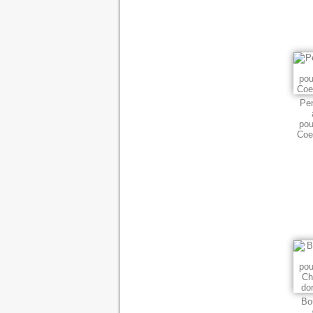
Pen
pou
Coe
Bo