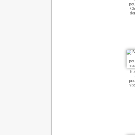
pou
Ch
dor
Bo
pou
hib