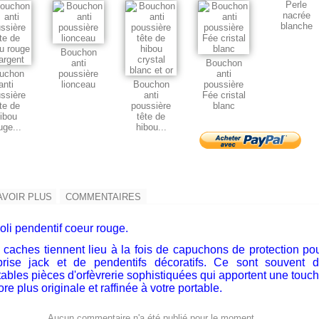
Perle
nacrée
blanche
Bouchon
anti
Bouchon
uchon
poussière
anti
anti
lionceau
Bouchon
poussière
ssière
anti
Fée cristal
te de
poussière
blanc
ibou
tête de
uge...
hibou...
AVOIR PLUS
COMMENTAIRES
oli pendentif coeur rouge.
 caches tiennent lieu à la fois de capuchons de protection po
prise jack et de pendentifs décoratifs. Ce sont souvent 
tables pièces d'orfèvrerie sophistiquées qui apportent une touc
re plus originale et raffinée à votre portable.
Aucun commentaire n'a été publié pour le moment.