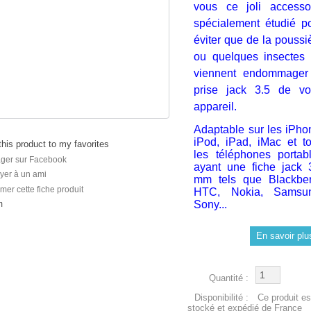
vous ce joli accesso
spécialement étudié p
éviter que de la poussi
ou quelques insectes
viennent endommager
prise jack 3.5 de vo
appareil.
Adaptable sur les iPho
iPod, iPad, iMac et t
his product to my favorites
les téléphones portab
ager sur Facebook
ayant une fiche jack 
yer à un ami
mm tels que Blackber
mer cette fiche produit
HTC, Nokia, Samsun
Sony...
m
En savoir plu
Quantité :
Disponibilité :
Ce produit es
stocké et expédié de France